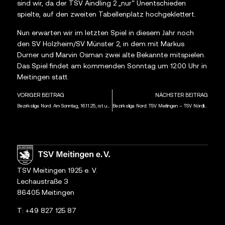
sind wir, da der TSV Aindling 2 „nur“ Unentschieden
spielte, auf den zweiten Tabellenplatz hochgeklettert.
Nun erwarten wir im letzten Spiel in diesem Jahr noch
den SV Holzheim/SV Münster 2, in dem mit Markus
Durner und Marvin Osman zwei alte Bekannte mitspielen.
Das Spiel findet am kommenden Sonntag um 12.00 Uhr in
Meitingen statt.
VORIGER BEITRAG
NÄCHSTER BEITRAG
Bezirksliga Nord: Am Sonntag, 16.11.25, ist um 14.00 Uhr der TSV Nördlingen 2 in der Rathaus-Apotheken-Arena zu Gast
Bezirksliga Nord: TSV Meitingen – TSV Nördlingen 2 5:0 (1:0)
TSV Meitingen 1925 e. V.
Lechaustraße 3
86405 Meitingen
T:
+49 827 125 87