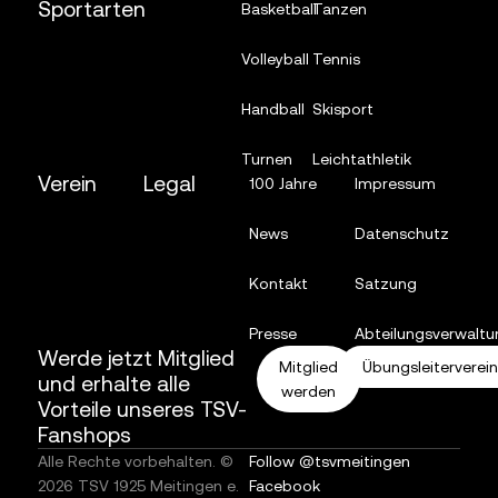
Sportarten
Basketball
Tanzen
Volleyball
Tennis
Handball
Skisport
Turnen
Leichtathletik
Verein
Legal
100 Jahre
Impressum
News
Datenschutz
Kontakt
Satzung
Presse
Abteilungsverwaltu
Werde jetzt Mitglied
Mitglied
Übungsleiterverei
und erhalte alle
werden
Vorteile unseres TSV-
Fanshops
Alle Rechte vorbehalten. ©
Follow @tsvmeitingen
2026 TSV 1925 Meitingen e.
Facebook