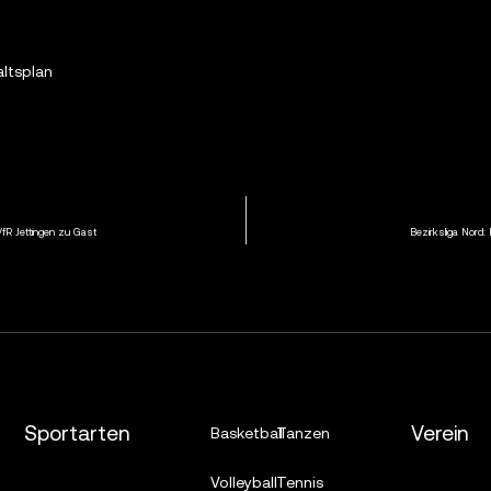
ltsplan
 VfR Jettingen zu Gast
Bezirksliga Nord:
Sportarten
Verein
Basketball
Tanzen
Volleyball
Tennis