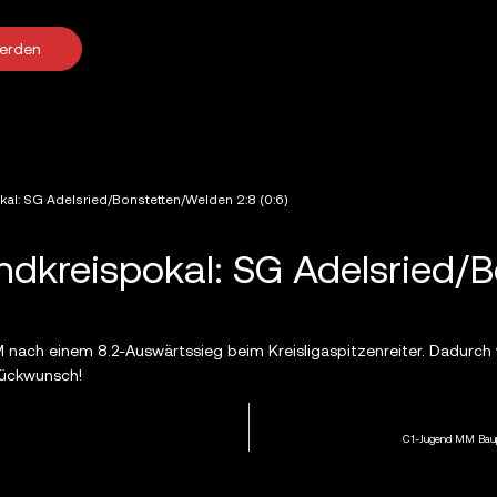
werden
al: SG Adelsried/Bonstetten/Welden 2:8 (0:6)
dkreispokal: SG Adelsried/
 nach einem 8.2-Auswärtssieg beim Kreisligaspitzenreiter. Dadurch 
lückwunsch!
C1-Jugend MM Baupo