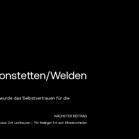
Bonstetten/Welden
wurde das Selbstvertrauen für die
NÄCHSTER BEITRAG
kal: DJK Lechhausen – TSV Meitingen 5:4 nach Elfmeterschießen