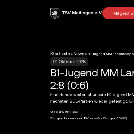
Mitglied 
Startseite
News
»
»
B1-Jugend MM Landkreispok
17. Oktober 2025
B1-Jugend MM Lan
2:8 (0:6)
Eine Runde weiter ist unsere B1-Jugend MM
nächsten BOL-Partien wieder gefestigt. G
VORIGER BEITRAG
E1-Jugend Landkreispokal: TSV Neusäß – E1-Jugend 5:3 (3:0)