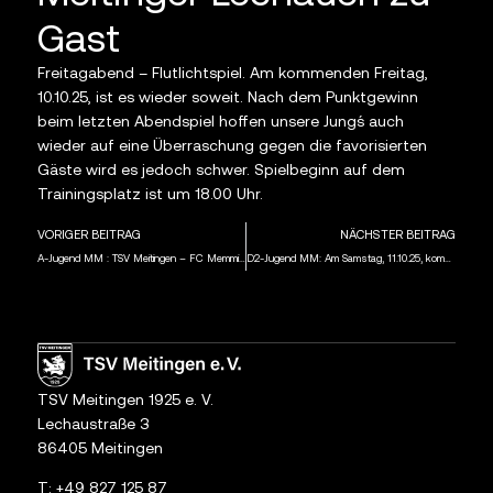
Gast
Freitagabend – Flutlichtspiel. Am kommenden Freitag,
10.10.25, ist es wieder soweit. Nach dem Punktgewinn
beim letzten Abendspiel hoffen unsere Jung´s auch
wieder auf eine Überraschung gegen die favorisierten
Gäste wird es jedoch schwer. Spielbeginn auf dem
Trainingsplatz ist um 18.00 Uhr.
VORIGER BEITRAG
NÄCHSTER BEITRAG
A-Jugend MM : TSV Meitingen – FC Memmingen 2 1:3 (1:1)
D2-Jugend MM: Am Samstag, 11.10.25, kommt es zum ewigjungen Derby gegen den TSV Gersthofen um 11.00 Uhr
TSV Meitingen 1925 e. V.
Lechaustraße 3
86405 Meitingen
T:
+49 827 125 87