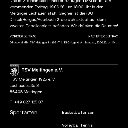
Das letzte Heimspiel unserer B2-Jugend MM findet am
kommenden Freitag, 19.06.26, um 18.00 Uhr in den
Meitinger Lechauen statt. Gegner ist die (SG)
Dinkel/Horgau/Auerbach 2, die sich aktuell auf dem
zweiten Tabellenplatz befinden. Wir drücken die Daumen!
VORIGER BEITRAG
NÄCHSTER BEITRAG
D3-Jugend MM: TSV Meitingen 3 – (SG) Thierhaupten 2 0:1 (0:0)
E1-2-Jugend: Am Samstag, 20.06.26, um 10.00 Uhr kommt der Tabellenführer DJK Göggingen in die Meitinger Lechauen
TSV Meitingen 1925 e. V.
Lechaustraße 3
86405 Meitingen
T:
+49 827 125 87
Sportarten
Basketball
Tanzen
Volleyball
Tennis