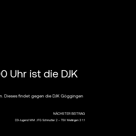
 Uhr ist die DJK
en. Dieses findet gegen die DJK Göggingen
NÄCHSTER BEITRAG
D3-Jugend MM: JFG Schmutter 2 – TSV Meitingen 3 1:1