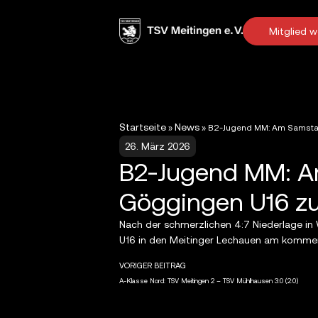
Mitglied 
Startseite
News
»
»
B2-Jugend MM: Am Samstag,
26. März 2026
B2-Jugend MM: Am 
Göggingen U16 z
Nach der schmerzlichen 4:7 Niederlage in 
U16 in den Meitinger Lechauen am kommen
VORIGER BEITRAG
A-Klasse Nord: TSV Meitingen 2 – TSV Mühlhausen 3:0 (2:0)