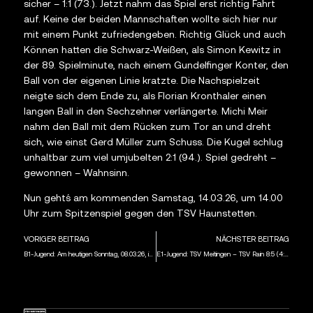
sicher – 1:1 (73.). Jetzt nahm das Spiel erst richtig Fahrt
auf. Keine der beiden Mannschaften wollte sich hier nur
mit einem Punkt zufriedengeben. Richtig Glück und auch
Können hatten die Schwarz-Weißen, als Simon Kewitz in
der 89. Spielminute, nach einem Gundelfinger Konter, den
Ball von der eigenen Linie kratzte. Die Nachspielzeit
neigte sich dem Ende zu, als Florian Kronthaler einen
langen Ball in den Sechzehner verlängerte. Michi Meir
nahm den Ball mit dem Rücken zum Tor an und dreht
sich, wie einst Gerd Müller zum Schuss. Die Kugel schlug
unhaltbar zum viel umjubelten 2:1 (94.). Spiel gedreht –
gewonnen – Wahnsinn.
Nun geht´s am kommenden Samstag, 14.03.26, um 14.00
Uhr zum Spitzenspiel gegen den TSV Haunstetten.
VORIGER BEITRAG
NÄCHSTER BEITRAG
B1-Jugend: Am heutigen Sonntag, 08.03.26, ist um 11.00 Uhr der FC Memmingen 2 zu Gast in den heimischen Lechauen
E1-Jugend: TSV Meitingen – TSV Rain 8:5 (4:1)