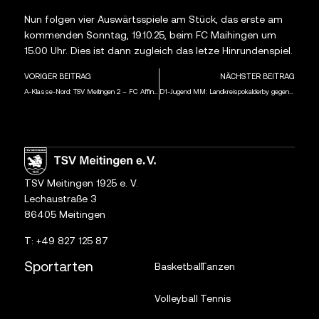
Nun folgen vier Auswärtsspiele am Stück, das erste am
kommenden Sonntag, 19.10.25, beim FC Maihingen um
15.00 Uhr. Dies ist dann zugleich das letze Hinrundenspiel.
VORIGER BEITRAG
NÄCHSTER BEITRAG
A-Klasse-Nord: TSV Meitingen 2 – FC Affing 2 0:0
D1-Jugend MM: Landkreispokalderby gegen den TSV Gersthofen um 17.30 Uhr in den Meitinger Lechauen
TSV Meitingen 1925 e. V.
Lechaustraße 3
86405 Meitingen
T:
+49 827 125 87
Sportarten
Basketball
Tanzen
Volleyball
Tennis