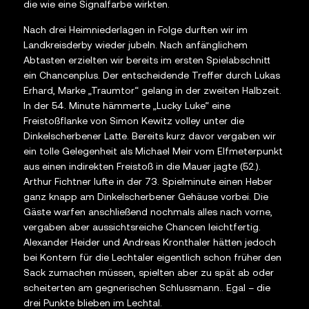
die wie eine Signalfarbe wirkten.
Nach drei Heimniederlagen in Folge durften wir im
Landkreisderby wieder jubeln. Nach anfänglichem
Abtasten erzielten wir bereits im ersten Spielabschnitt
ein Chancenplus. Der entscheidende Treffer durch Lukas
Erhard, Marke „Traumtor“ gelang in der zweiten Halbzeit.
In der 54. Minute hämmerte „Lucky Luke“ eine
Freistoßflanke von Simon Kewitz volley unter die
Dinkelscherbener Latte. Bereits kurz davor vergaben wir
ein tolle Gelegenheit als Michael Meir vom Elfmeterpunkt
aus einen indirekten Freistoß in die Mauer jagte (52.).
Arthur Fichtner lufte in der 73. Spielminute einen Heber
ganz knapp am Dinkelscherbener Gehäuse vorbei. Die
Gäste warfen anschließend nochmals alles nach vorne,
vergaben aber aussichtsreiche Chancen leichtfertig.
Alexander Heider und Andreas Kronthaler hätten jedoch
bei Kontern für die Lechtaler eigentlich schon früher den
Sack zumachen müssen, spielten aber zu spät ab oder
scheiterten am gegnerischen Schlussmann.. Egal – die
drei Punkte blieben im Lechtal.