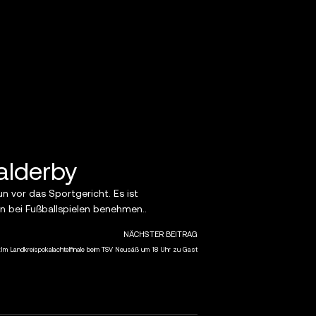
alderby
 vor das Sportgericht. Es ist
 bei Fußballspielen benehmen..
NÄCHSTER BEITRAG
:Im Landkreispokalachtelfinale beim TSV Neusäß um 18 Uhr zu Gast