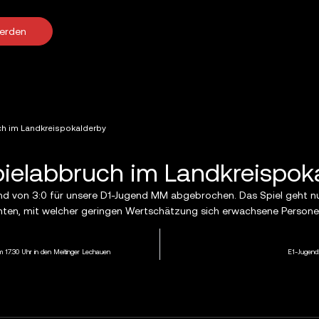
werden
ch im Landkreispokalderby
ielabbruch im Landkreispok
nd von 3:0 für unsere D1-Jugend MM abgebrochen. Das Spiel geht nun
ten, mit welcher geringen Wertschätzung sich erwachsene Personen
17.30 Uhr in den Meitinger Lechauen
E1-Jugend