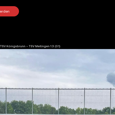
werden
TSV Königsbrunn – TSV Meitingen 1:3 (0:1)