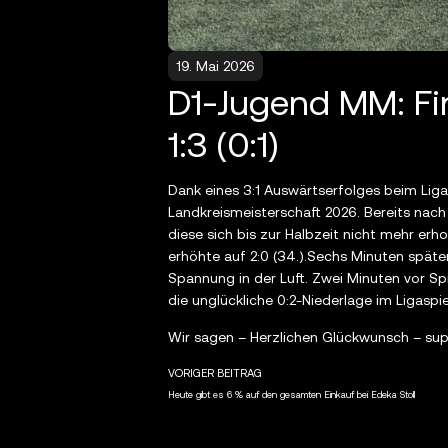
19. Mai 2026
D1-Jugend MM: Fi
1:3 (0:1)
Dank eines 3:1 Auswärtserfolges beim Lig
Landkreismeisterschaft 2026. Bereits nach
diese sich bis zur Halbzeit nicht mehr er
erhöhte auf 2:0 (34.).Sechs Minuten späte
Spannung in der Luft. Zwei Minuten vor Sp
die unglückliche 0:2-Niederlage im Ligasp
Wir sagen – Herzlichen Glückwunsch – su
VORIGER BEITRAG
Heute gibt es 6 % auf den gesamten Einkauf bei Edeka Stoll