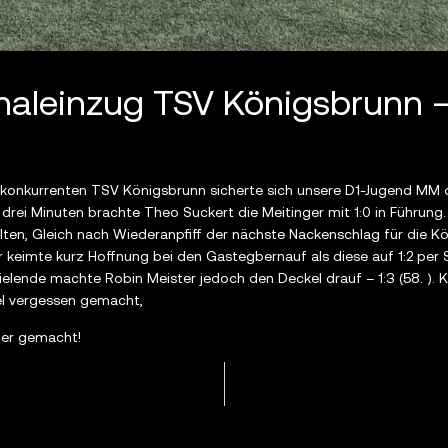
naleinzug TSV Königsbrunn 
akonkurrenten TSV Königsbrunn sicherte sich unsere D1-Jugend MM d
 drei Minuten brachte Theo Suckert die Meitinger mit 1:0 in Führung
holten, Gleich nach Wiederanpfiff der nächste Nackenschlag für die 
r keimte kurz Hoffnung bei den Gastegbernauf als diese auf 1:2 per 
ielende machte Robin Meister jedoch den Deckel drauf – 1:3 (58. )
iel vergessen gemacht,
per gemacht!