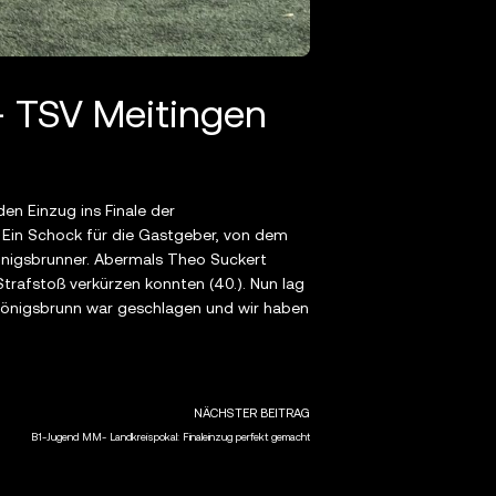
– TSV Meitingen
en Einzug ins Finale der
. Ein Schock für die Gastgeber, von dem
Königsbrunner. Abermals Theo Suckert
Strafstoß verkürzen konnten (40.). Nun lag
. Königsbrunn war geschlagen und wir haben
NÄCHSTER BEITRAG
B1-Jugend MM- Landkreispokal: Finaleinzug perfekt gemacht