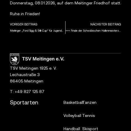
Donnerstag, 08.01.2026, auf dem Meitinger Friedhof statt.
Ruhe in Frieden!
VORIGER BEITRAG
NÄCHSTER BEITRAG
Meitinger „Ford Sigg & Still-Cup“ für Jugendmannschaften
+++ Finale der Schwäbischen Hallenmeisterschaft in Stadtbergen am Samstag, 10.01.2026, ab 14 Uhr +++
TSV Meitingen 1925 e. V.
Lechaustraße 3
86405 Meitingen
T:
+49 827 125 87
Sportarten
Basketball
Tanzen
Volleyball
Tennis
Handball
Skisport