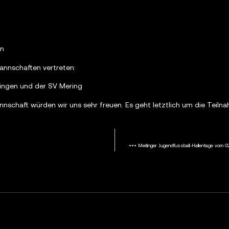
en
annschaften vertreten:
ingen und der SV Mering
nnschaft würden wir uns sehr freuen. Es geht letztlich um die Teil
+++ Meitinger Jugendfussball-Hallentage vom 02