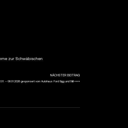
nahme zur Schwäbischen
NÄCHSTER BEITRAG
.01. – 06.01.2026 gesponsert vom Autohaus Ford Sigg und Still ++++