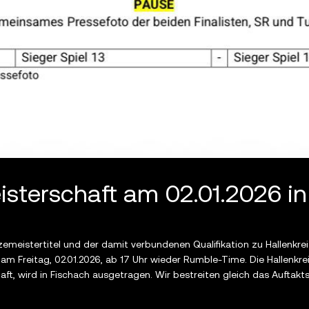
isterschaft am 02.01.2026 i
zemeistertitel und der damit verbundenen Qualifikation zu Hallenkr
m Freitag, 02.01.2026, ab 17 Uhr wieder Rumble-Time. Die Hallenkrei
t, wird in Fischach ausgetragen. Wir bestreiten gleich das Auftakts