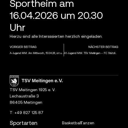
Sportheim am
16.04.2026 um 20.30
Uhr
Hierzu sind alle Intersssierten herzlich eingeladen.
VORIGER BEITRAG
NÄCHSTER BEITRAG
A-Jugend MM: Am Mittwoch, 15.04.26, ist um 18 Uhr der FC Stätzling auf der Sportanlage des TSV Herbertshofen zu Gast
A1-Jugend MM. TSV Meitingen – FC Stätzling 3:2 (1:1)
TSV Meitingen 1925 e. V.
Lechaustraße 3
86405 Meitingen
T:
+49 827 125 87
Sportarten
Basketball
Tanzen