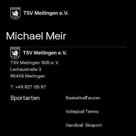
Inhalt
springen
Michael Meir
TSV Meitingen 1925 e. V.
Lechaustraße 3
86405 Meitingen
T:
+49 827 125 87
Sportarten
Basketball
Tanzen
Volleyball
Tennis
Handball
Skisport