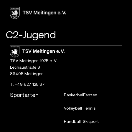
Inhalt
springen
C2-Jugend
TSV Meitingen 1925 e. V.
Lechaustraße 3
86405 Meitingen
T:
+49 827 125 87
Sportarten
Basketball
Tanzen
Volleyball
Tennis
Handball
Skisport