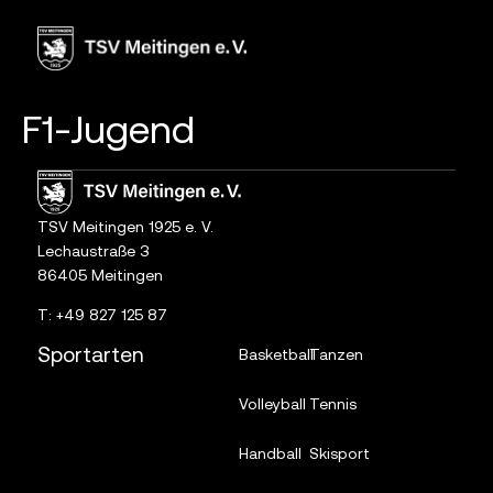
Inhalt
springen
F1-Jugend
TSV Meitingen 1925 e. V.
Lechaustraße 3
86405 Meitingen
T:
+49 827 125 87
Sportarten
Basketball
Tanzen
Volleyball
Tennis
Handball
Skisport