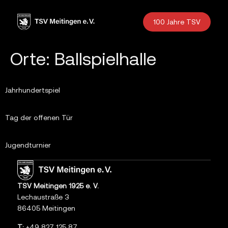
Inhalt
springen
100 Jahre TSV
Orte:
Ballspielhalle
Jahrhundertspiel
Tag der offenen Tür
Jugendturnier
TSV Meitingen 1925 e. V.
Lechaustraße 3
86405 Meitingen
T:
+49 827 125 87