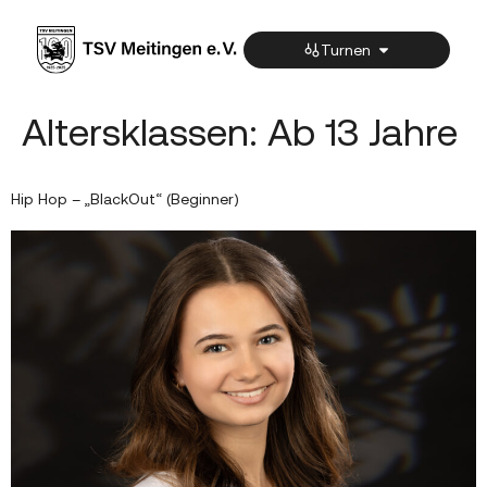
Inhalt
springen
Turnen
Altersklassen:
Ab 13 Jahre
Hip Hop – „BlackOut“ (Beginner)