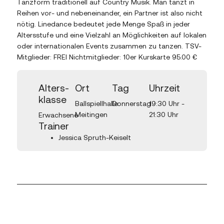
Tanzform traditionell auf Country Musik. Man tanzt in
Reihen vor- und nebeneinander, ein Partner ist also nicht
nötig. Linedance bedeutet jede Menge Spaß in jeder
Altersstufe und eine Vielzahl an Möglichkeiten auf lokalen
oder internationalen Events zusammen zu tanzen. TSV-
Mitglieder: FREI Nichtmitglieder: 10er Kurskarte 95.00 €
Alters­
Ort
Tag
Uhrzeit
klasse
Ballspiellhalle
Donnerstag
19:30 Uhr -
Meitingen
21:30 Uhr
Erwachsene
Trainer
Jessica Spruth-Keiselt