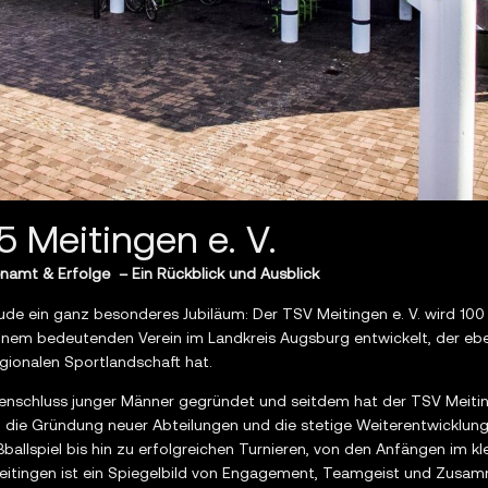
5 Meitingen e. V.
enamt & Erfolge – Ein Rückblick und Ausblick
reude ein ganz besonderes Jubiläum: Der TSV Meitingen e. V. wird 100
inem bedeutenden Verein im Landkreis Augsburg entwickelt, der eben
egionalen Sportlandschaft hat.
nschluss junger Männer gegründet und seitdem hat der TSV Meiti
e, die Gründung neuer Abteilungen und die stetige Weiterentwicklun
ballspiel bis hin zu erfolgreichen Turnieren, von den Anfängen im 
eitingen ist ein Spiegelbild von Engagement, Teamgeist und Zusam