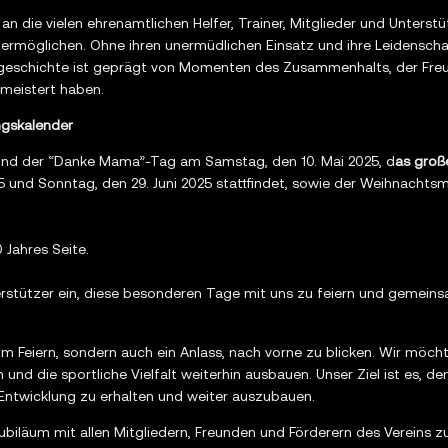
an die vielen ehrenamtlichen Helfer, Trainer, Mitglieder und Unterstü
 ermöglichen. Ohne ihren unermüdlichen Einsatz und ihre Leidensch
insgeschichte ist geprägt von Momenten des Zusammenhalts, der Fre
meistert haben.
ngskalender
ind der “Danke Mama”-Tag am Samstag, den 10. Mai 2025, d
as groß
25 und Sonntag, den 29. Juni 2025 stattfindet, sowie der Weihnach
 Jahres Seite.
terstützer ein, diese besonderen Tage mit uns zu feiern und gemeins
m Feiern, sondern auch ein Anlass, nach vorne zu blicken. Wir möchte
 und die sportliche Vielfalt weiterhin ausbauen. Unser Ziel ist es, 
 Entwicklung zu erhalten und weiter auszubauen.
ubiläum mit allen Mitgliedern, Freunden und Förderern des Vereins z